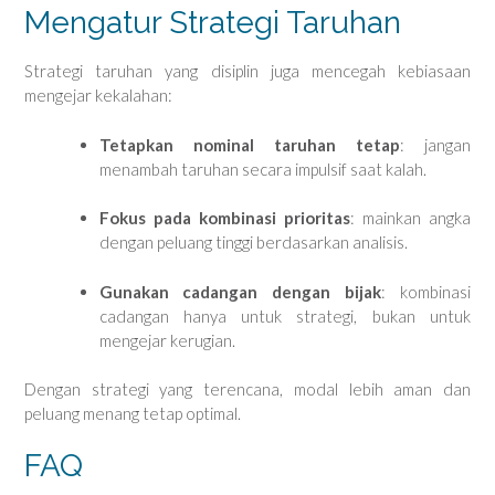
Mengatur Strategi Taruhan
Strategi taruhan yang disiplin juga mencegah kebiasaan
mengejar kekalahan:
Tetapkan nominal taruhan tetap
: jangan
menambah taruhan secara impulsif saat kalah.
Fokus pada kombinasi prioritas
: mainkan angka
dengan peluang tinggi berdasarkan analisis.
Gunakan cadangan dengan bijak
: kombinasi
cadangan hanya untuk strategi, bukan untuk
mengejar kerugian.
Dengan strategi yang terencana, modal lebih aman dan
peluang menang tetap optimal.
FAQ