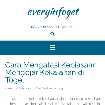
Skip
everyinfoget
to
content
CALL US:
555-PANORAMIC
Cara Mengatasi Kebiasaan
Mengejar Kekalahan di
Togel
Posted on
February 5, 2026
by
Ann Fleming
Kebiasaan mengejar kekalahan adalah salah satu kesalahan
terbesar dalam bermain togel. Ketika kalah, banyak pemain