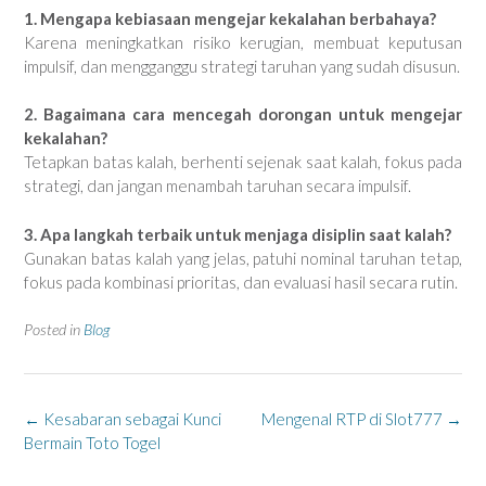
1. Mengapa kebiasaan mengejar kekalahan berbahaya?
Karena meningkatkan risiko kerugian, membuat keputusan
impulsif, dan mengganggu strategi taruhan yang sudah disusun.
2. Bagaimana cara mencegah dorongan untuk mengejar
kekalahan?
Tetapkan batas kalah, berhenti sejenak saat kalah, fokus pada
strategi, dan jangan menambah taruhan secara impulsif.
3. Apa langkah terbaik untuk menjaga disiplin saat kalah?
Gunakan batas kalah yang jelas, patuhi nominal taruhan tetap,
fokus pada kombinasi prioritas, dan evaluasi hasil secara rutin.
Posted in
Blog
Post
←
Kesabaran sebagai Kunci
Mengenal RTP di Slot777
→
navigation
Bermain Toto Togel