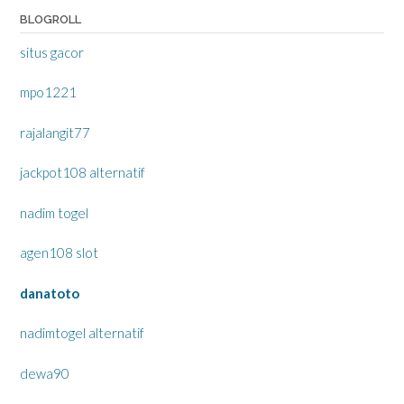
BLOGROLL
situs gacor
mpo1221
rajalangit77
jackpot108 alternatif
nadim togel
agen108 slot
danatoto
nadimtogel alternatif
dewa90