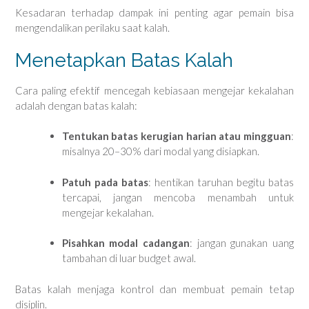
Kesadaran terhadap dampak ini penting agar pemain bisa
mengendalikan perilaku saat kalah.
Menetapkan Batas Kalah
Cara paling efektif mencegah kebiasaan mengejar kekalahan
adalah dengan batas kalah:
Tentukan batas kerugian harian atau mingguan
:
misalnya 20–30% dari modal yang disiapkan.
Patuh pada batas
: hentikan taruhan begitu batas
tercapai, jangan mencoba menambah untuk
mengejar kekalahan.
Pisahkan modal cadangan
: jangan gunakan uang
tambahan di luar budget awal.
Batas kalah menjaga kontrol dan membuat pemain tetap
disiplin.