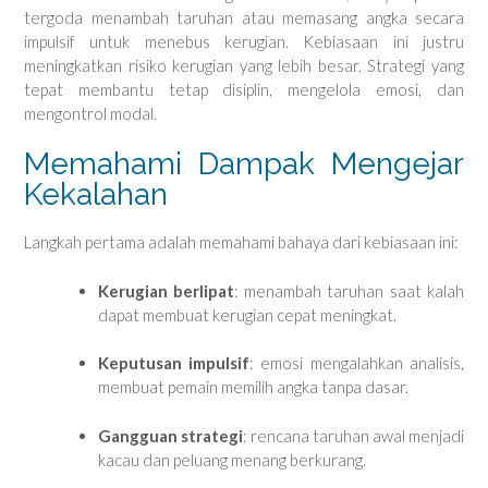
tergoda menambah taruhan atau memasang angka secara
impulsif untuk menebus kerugian. Kebiasaan ini justru
meningkatkan risiko kerugian yang lebih besar. Strategi yang
tepat membantu tetap disiplin, mengelola emosi, dan
mengontrol modal.
Memahami Dampak Mengejar
Kekalahan
Langkah pertama adalah memahami bahaya dari kebiasaan ini:
Kerugian berlipat
: menambah taruhan saat kalah
dapat membuat kerugian cepat meningkat.
Keputusan impulsif
: emosi mengalahkan analisis,
membuat pemain memilih angka tanpa dasar.
Gangguan strategi
: rencana taruhan awal menjadi
kacau dan peluang menang berkurang.