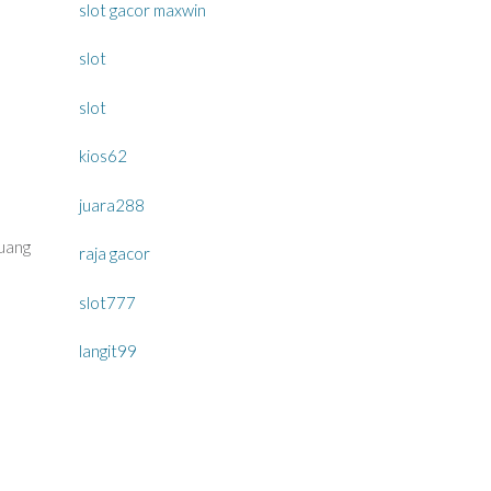
slot gacor maxwin
slot
slot
kios62
juara288
luang
raja gacor
slot777
langit99