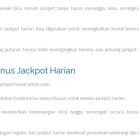
Pemain bisa meraih jackpot tanpa harus menunggu lama, meningka
 jackpot harian bisa digunakan untuk meningkatkan modal bermai
iap putaran terasa lebih menegangkan karena ada peluang jackpot 
onus Jackpot Harian
ckpot harian antara lain:
iakan tombol atau simbol khusus untuk memicu jackpot harian.
 memberikan kemenangan kecil hingga menengah secara konsis
ngan reguler dan jackpot harian membuat permainan seimbang dan 