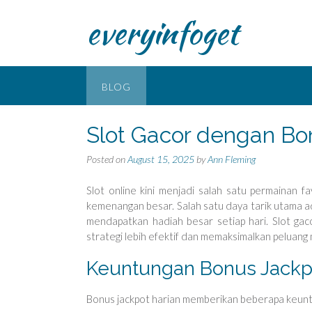
Skip
everyinfoget
to
content
BLOG
Slot Gacor dengan Bo
Posted on
August 15, 2025
by
Ann Fleming
Slot online kini menjadi salah satu permainan 
kemenangan besar. Salah satu daya tarik utama 
mendapatkan hadiah besar setiap hari. Slot g
strategi lebih efektif dan memaksimalkan peluang
Keuntungan Bonus Jackp
Bonus jackpot harian memberikan beberapa keunt