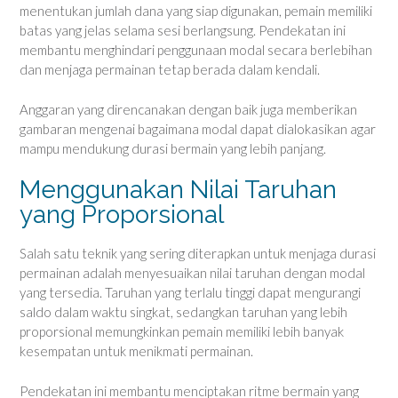
menentukan jumlah dana yang siap digunakan, pemain memiliki
batas yang jelas selama sesi berlangsung. Pendekatan ini
membantu menghindari penggunaan modal secara berlebihan
dan menjaga permainan tetap berada dalam kendali.
Anggaran yang direncanakan dengan baik juga memberikan
gambaran mengenai bagaimana modal dapat dialokasikan agar
mampu mendukung durasi bermain yang lebih panjang.
Menggunakan Nilai Taruhan
yang Proporsional
Salah satu teknik yang sering diterapkan untuk menjaga durasi
permainan adalah menyesuaikan nilai taruhan dengan modal
yang tersedia. Taruhan yang terlalu tinggi dapat mengurangi
saldo dalam waktu singkat, sedangkan taruhan yang lebih
proporsional memungkinkan pemain memiliki lebih banyak
kesempatan untuk menikmati permainan.
Pendekatan ini membantu menciptakan ritme bermain yang