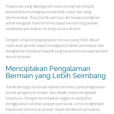
Keputusan yang dipengaruhi emosi sering kali menjadi
penyebab berkurangnya modal lebih cepat dari yang
direncanakan. Rasa terlalu percaya diri maupun keinginan
untuk mengejar hasil tertentu dapat mendorong pemain
melakukan perubahan strategi secara drastis.
Dengan tetap berpegang pada rencana yang telah dibuat
sejak awal, pemain dapat menjaga kestabilan permainan dan
menghindari tindakan impulsif yang berpotensi memperpendek
durasi bermain.
Menciptakan Pengalaman
Bermain yang Lebih Seimbang
Teknik menjaga durasi permainan berfokus pada pengelolaan
modal, pengaturan tempo, dan disiplin dalam mengambil
keputusan. Dengan menetapkan anggaran yang jelas,
menggunakan taruhan yang proporsional, serta menghindari
keputusan emosional, pemain dapat menikmati permainan