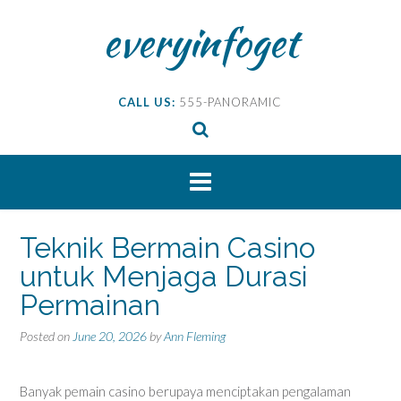
Skip
everyinfoget
to
content
CALL US:
555-PANORAMIC
Teknik Bermain Casino
untuk Menjaga Durasi
Permainan
Posted on
June 20, 2026
by
Ann Fleming
Banyak pemain casino berupaya menciptakan pengalaman