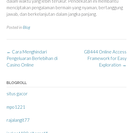
dalam waktu yang lebih terukur. Pendekatan ini membantu
menciptakan pengalaman bermain yang nyaman, bertanggung
jawab, dan berkelanjutan dalam jangka panjang.
Posted in
Blog
Post
←
Cara Menghindari
GB444 Online Access
navigation
Pengeluaran Berlebihan di
Framework for Easy
Casino Online
Exploration
→
BLOGROLL
situs gacor
mpo1221
rajalangit77