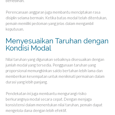
berlebihan.
Perencanaan anggaran juga membantu menciptakan rasa
disiplin selama bermain. Ketika batas modal telah ditentukan,
pemain memiliki pedoman yang jelas dalam mengambil
keputusan.
Menyesuaikan Taruhan dengan
Kondisi Modal
Nilai taruhan yang digunakan sebaiknya disesuaikan dengan
jumlah modal yang tersedia. Penggunaan taruhan yang
proporsional memungkinkan saldo bertahan lebih lama dan
memberikan kesempatan untuk menikmati permainan dalam
durasi yang lebih panjang.
Pendekatan ini juga membantu mengurangi risiko
berkurangnya modal secara cepat. Dengan menjaga
konsistensi dalam menentukan nilai taruhan, pemain dapat
mengelola dana dengan lebih efektif.