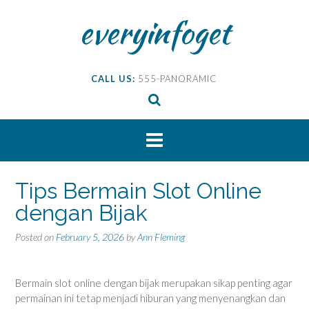
Skip
everyinfoget
to
content
CALL US:
555-PANORAMIC
Tips Bermain Slot Online
dengan Bijak
Posted on
February 5, 2026
by
Ann Fleming
Bermain slot online dengan bijak merupakan sikap penting agar
permainan ini tetap menjadi hiburan yang menyenangkan dan