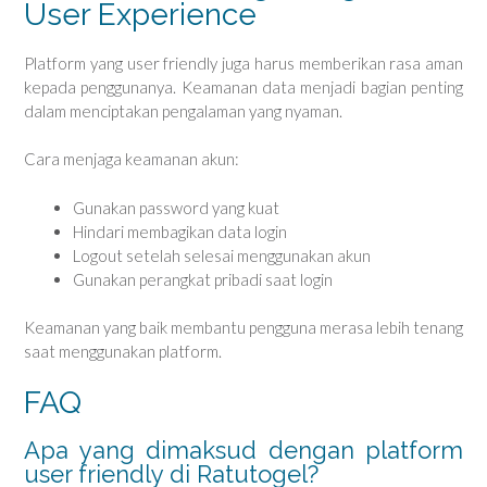
User Experience
Platform yang user friendly juga harus memberikan rasa aman
kepada penggunanya. Keamanan data menjadi bagian penting
dalam menciptakan pengalaman yang nyaman.
Cara menjaga keamanan akun:
Gunakan password yang kuat
Hindari membagikan data login
Logout setelah selesai menggunakan akun
Gunakan perangkat pribadi saat login
Keamanan yang baik membantu pengguna merasa lebih tenang
saat menggunakan platform.
FAQ
Apa yang dimaksud dengan platform
user friendly di Ratutogel?