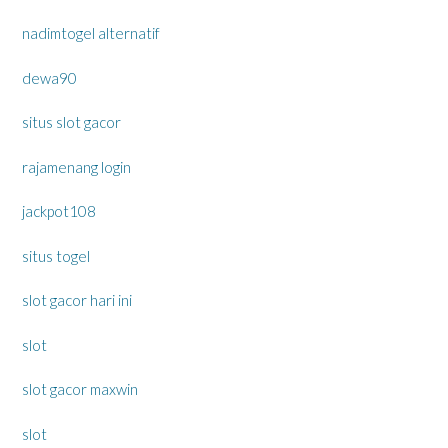
nadimtogel alternatif
dewa90
situs slot gacor
rajamenang login
jackpot108
situs togel
slot gacor hari ini
slot
slot gacor maxwin
slot