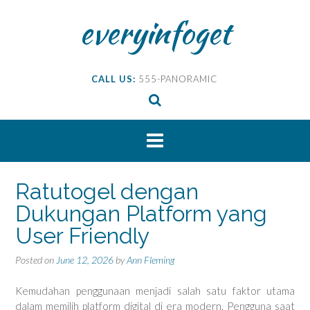
Skip
everyinfoget
to
content
CALL US:
555-PANORAMIC
Ratutogel dengan
Dukungan Platform yang
User Friendly
Posted on
June 12, 2026
by
Ann Fleming
Kemudahan penggunaan menjadi salah satu faktor utama
dalam memilih platform digital di era modern. Pengguna saat