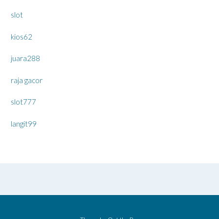
slot
kios62
juara288
raja gacor
slot777
langit99