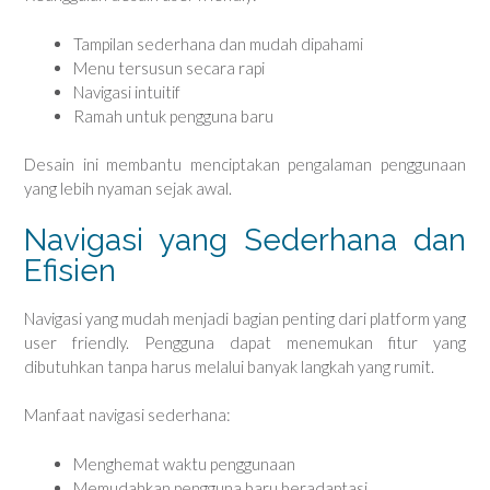
Tampilan sederhana dan mudah dipahami
Menu tersusun secara rapi
Navigasi intuitif
Ramah untuk pengguna baru
Desain ini membantu menciptakan pengalaman penggunaan
yang lebih nyaman sejak awal.
Navigasi yang Sederhana dan
Efisien
Navigasi yang mudah menjadi bagian penting dari platform yang
user friendly. Pengguna dapat menemukan fitur yang
dibutuhkan tanpa harus melalui banyak langkah yang rumit.
Manfaat navigasi sederhana:
Menghemat waktu penggunaan
Memudahkan pengguna baru beradaptasi